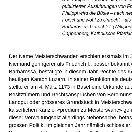
publizierten Ausführungen von Fr
Philippi wird die Büste – nach ne
Forschung wohl zu Unrecht – als
Barbarossas betrachtet. (Wikiped
Cappenberg, Katholische Pfarrki
Der Name Meisterschwanden erschien erstmals im Ja
Niemand geringerer als Friedrich I., besser bekann
Barbarossa, bestätigte in diesem Jahr Rechte des Ko
heutigen Kanton Luzern. In seiner Funktion als deu
stellte er am 4. März 1173 in Basel eine Urkunde aus
Besitztümern und Rechtsansprüchen von Beromünste
Landgut oder grösseres Grundstück in Meisterschwa
kaiserlichen Kanzlei «predium zu Meistersvanc» gena
dieser Verwaltungsakt allerdings Nebensache, befass
grossen Politik. Im gleichen Jahr nämlich schloss er 