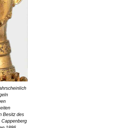
hrscheinlich
geln
gen
eiten
n Besitz des
on Cappenberg
den 1886