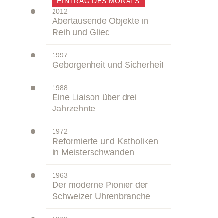
–
EINTRAG DES MONATS
2012
Zeitstrahl:
Abertausende Objekte in
Reih und Glied
–
1997
Zeitstrahl:
Geborgenheit und Sicherheit
–
1988
Zeitstrahl:
Eine Liaison über drei
Jahrzehnte
–
1972
Zeitstrahl:
Reformierte und Katholiken
in Meisterschwanden
–
1963
Zeitstrahl:
Der moderne Pionier der
Schweizer Uhrenbranche