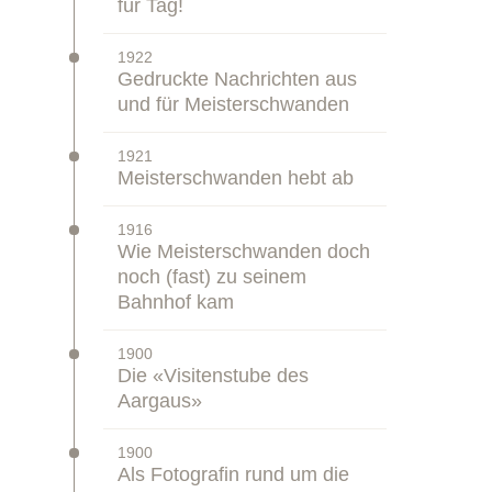
für Tag!
–
1922
Zeitstrahl:
Gedruckte Nachrichten aus
und für Meisterschwanden
–
1921
Zeitstrahl:
Meisterschwanden hebt ab
–
1916
Zeitstrahl:
Wie Meisterschwanden doch
noch (fast) zu seinem
Bahnhof kam
–
1900
Zeitstrahl:
Die «Visitenstube des
Aargaus»
–
1900
Zeitstrahl:
Als Fotografin rund um die