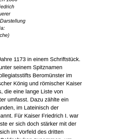
iedrich
uerer
 Darstellung
ia:
rche)
hre 1173 in einem Schriftstück.
t unter seinem Spitznamen
llegiatsstifts Beromünster im
tscher König und römischer Kaiser
, die eine lange Liste von
r umfasst. Dazu zählte ein
nden, im Lateinisch der
nnt. Für Kaiser Friedrich I. war
te er sich doch stärker mit der
sich im Vorfeld des dritten