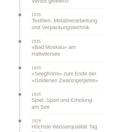
Verbot gefeiert»
–
1935
Zeitstrahl:
Textilien, Metallverarbeitung
und Verpackungstechnik
–
1935
Zeitstrahl:
«Bad Moskau» am
Hallwilersee
–
1929
Zeitstrahl:
«Seegfrörni» zum Ende der
«Goldenen Zwanzigerjahre»
–
1928
Zeitstrahl:
Spiel, Sport und Erholung
am See
–
1928
Zeitstrahl:
Höchste Wasserqualität Tag