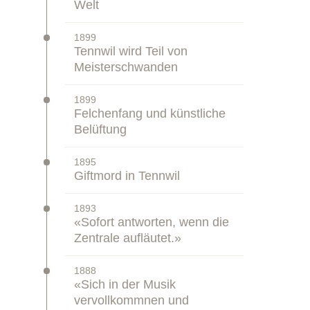
Welt
–
1899
Zeitstrahl:
Tennwil wird Teil von
Meisterschwanden
–
1899
Zeitstrahl:
Felchenfang und künstliche
Belüftung
–
1895
Zeitstrahl:
Giftmord in Tennwil
–
1893
Zeitstrahl:
«Sofort antworten, wenn die
Zentrale aufläutet.»
–
1888
Zeitstrahl:
«Sich in der Musik
vervollkommnen und