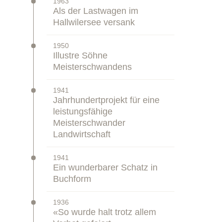
–
1963
Zeitstrahl:
Als der Lastwagen im
Hallwilersee versank
–
1950
Zeitstrahl:
Illustre Söhne
Meisterschwandens
–
1941
Zeitstrahl:
Jahrhundertprojekt für eine
leistungsfähige
Meisterschwander
Landwirtschaft
–
1941
Zeitstrahl:
Ein wunderbarer Schatz in
Buchform
–
1936
Zeitstrahl:
«So wurde halt trotz allem