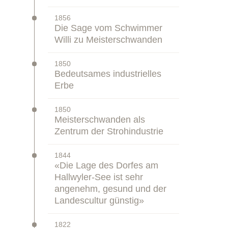
–
1856
Zeitstrahl:
Die Sage vom Schwimmer
Willi zu Meisterschwanden
–
1850
Zeitstrahl:
Bedeutsames industrielles
Erbe
–
1850
Zeitstrahl:
Meisterschwanden als
Zentrum der Strohindustrie
–
1844
Zeitstrahl:
«Die Lage des Dorfes am
Hallwyler-See ist sehr
angenehm, gesund und der
Landescultur günstig»
–
1822