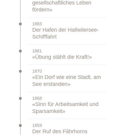
gesellschaftliches Leben
fördern»
–
1883
Zeitstrahl:
Der Hafen der Hallwilersee-
Schifffahrt
–
1881
Zeitstrahl:
«Übung stählt die Kraft!»
–
1870
Zeitstrahl:
«Ein Dorf wie eine Stadt, am
See erstanden»
–
1868
Zeitstrahl:
«Sinn für Arbeitsamkeit und
Sparsamkeit»
–
1859
Zeitstrahl:
Der Ruf des Fährhorns