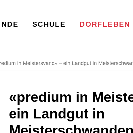
terschwanden
igation
INDE
SCHULE
DORFLEBEN
redium in Meistersvanc» – ein Landgut in Meisterschwa
«predium in Meist
ein Landgut in
Meisterschwande