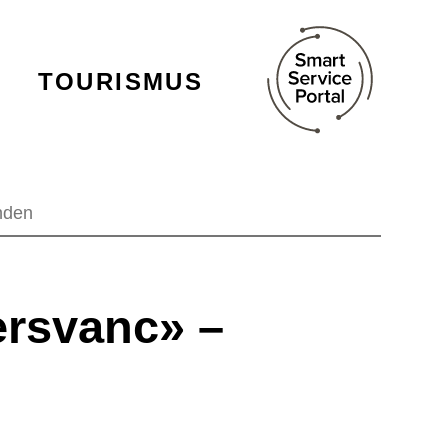
TOURISMUS
nden
ersvanc» –
n