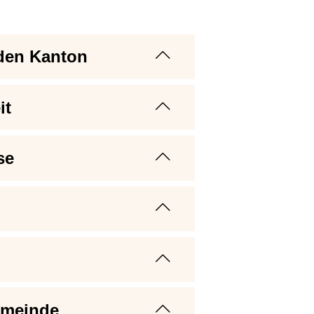
 den Kanton
it
se
emeinde