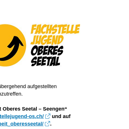
übergehend aufgestellten
zutreffen.
t Oberes Seetal – Seengen“
stellejugend-os.ch/
und auf
eit_oberesseetal/
.