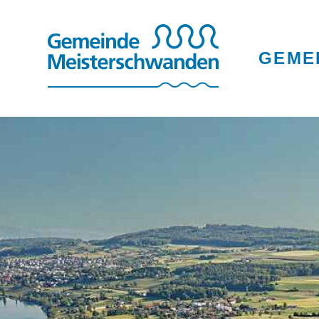
Navigieren in Meis
Schnellnavigation
Hauptnav
GEME