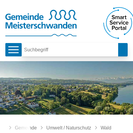
Schnellnavigation
Navigieren in Meiste
Hauptnavigation
Such
Suchbegriff
Breadcrumb
Home
Gemeinde
Umwelt / Naturschutz
Wald