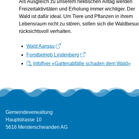
Als Ausgleich zu unserem hektischen Alltag werden
Freizeitaktivitäten und Erholung immer wichtiger. Der
Wald ist dafür ideal. Um Tiere und Pflanzen in ihrem
Lebensraum nicht zu stören, sollen sich die Waldbesu
rücksichtsvoll verhalten.
Wald Aargau
Forstbetrieb Lindenberg
Infoflyer «Gartenabfälle schaden dem Wald»
Footer
Adresse
Gemeindeverwaltung
Hauptstrasse 10
5616 Meisterschwanden AG