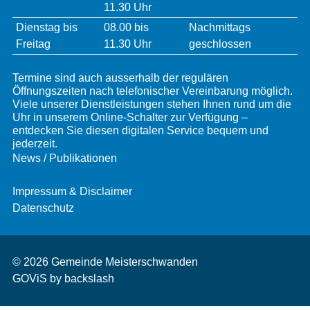
11.30 Uhr
Dienstag bis
08.00 bis
Nachmittags
Freitag
11.30 Uhr
geschlossen
Termine sind auch ausserhalb der regulären
Öffnungszeiten nach telefonischer Vereinbarung möglich.
Viele unserer Dienstleistungen stehen Ihnen rund um die
Uhr in unserem Online-Schalter zur Verfügung –
entdecken Sie diesen digitalen Service bequem und
jederzeit.
Services
News / Publikationen
Impressum & Disclaimer
Datenschutz
© 2026 Gemeinde Meisterschwanden
GOViS
by
backslash