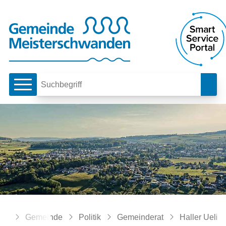
Schnellnavigation
Navigieren in Meiste
Hauptnavigation
Such
Suchbegriff
Breadcrumb
Home
Gemeinde
Politik
Gemeinderat
Haller Ueli,