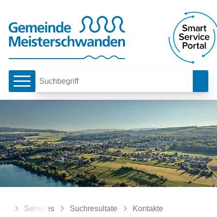
Schnellnavigation
Navigieren in Meiste
Hauptnavigation
Such
Suchbegriff
Breadcrumb
Home
Services
Suchresultate
Kontakte