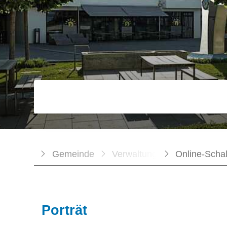
Suchbegriff
Breadcrumb
Home
Gemeinde
Verwaltung
Online-Schal
Subnavigation
Porträt