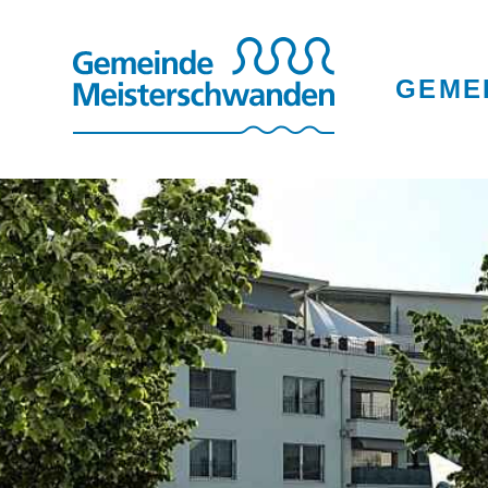
Navigieren in Meis
Schnellnavigation
Hauptnav
GEME