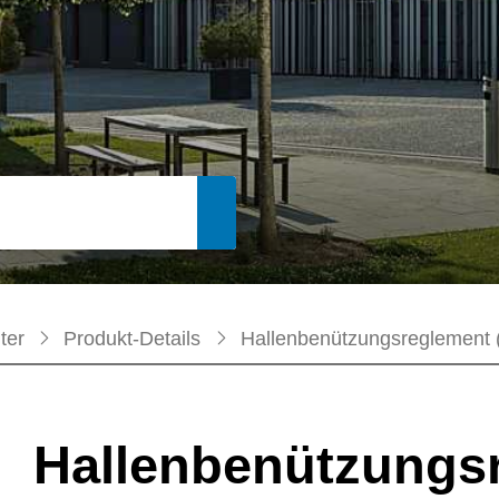
Suche starten
ter
Produkt-Details
Hallenbenützungsreglement 
Hallenbenützungs