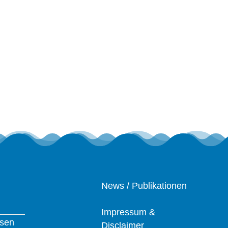
Services
News / Publikationen
Impressum &
ssen
Disclaimer