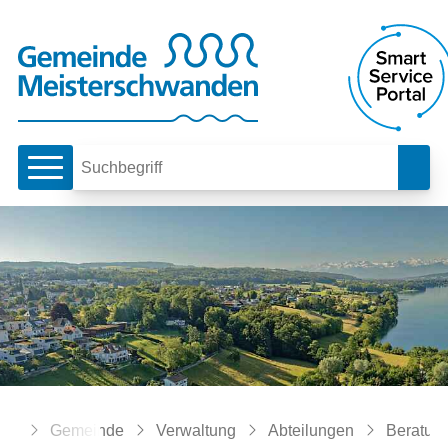
Schnellnavigation
Navigieren in Meiste
Hauptnavigation
Such
Suchbegriff
Breadcrumb
Home
Gemeinde
Verwaltung
Abteilungen
Beratung